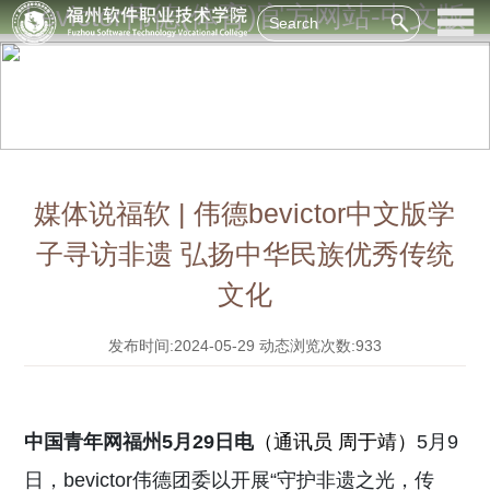
bevictor伟德(体育)官方网站-中文版
媒体说福软 | 伟德bevictor中文版学
子寻访非遗 弘扬中华民族优秀传统
文化
发布时间:2024-05-29
动态浏览次数:933
中国青年网福州
5
月
29
日电
（通讯员 周于靖）
5月
9
日，bevictor伟德团委以开展
“
守护非遗之光，传