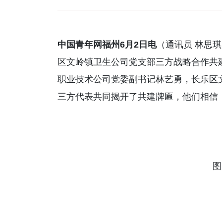
中国青年网福州6
月2日电
（通讯员
林思琪
区文岭镇卫生公司党支部三方战略合作共
职业技术公司党委副书记林艺勇，长乐区
三方代表共同揭开了共建牌匾，他们相信
图