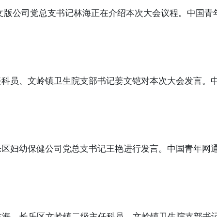
or中文版公司党总支书记林海正在介绍本次大会议程。中国
任科员、文岭镇卫生院支部书记姜文铠对本次大会发言。
乐区妇幼保健公司党总支书记王艳进行发言。中国青年网
支书记林海，长乐区文岭镇二级主任科员、文岭镇卫生院支部