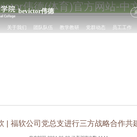
evictor伟德(体育)官方网站-中
bevictor伟德
页
关于我们
团队队伍
教学教研
党群动态
员工工作
软 | 福软公司党总支进行三方战略合作共