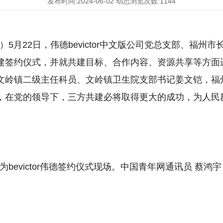
发布时间:2024-06-02
动态浏览次数:1144
）
5
月
22
日，伟德bevictor中文版公司党总支部、福
建签约仪式，并就共建目标、合作内容、资源共享等方面
文岭镇二级主任科员、文岭镇卫生院支部书记姜文铠，福
，在党的领导下，三方共建必将取得更大的成功，为人民
为bevictor伟德签约仪式现场。中国青年网通讯员
蔡鸿宇