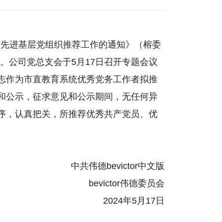
、先进基层党组织推荐工作的通知》（榕委
。公司党总支
会于
5月
17日召开专题会议
志作为市直教育系统优秀党务工作者拟推
和公示，征求意见和公示期间，无任何异
序，认真把关，所推荐优秀共产党员、优
中共伟德bevictor中文版
bevictor伟德委员会
2024
年5月17日