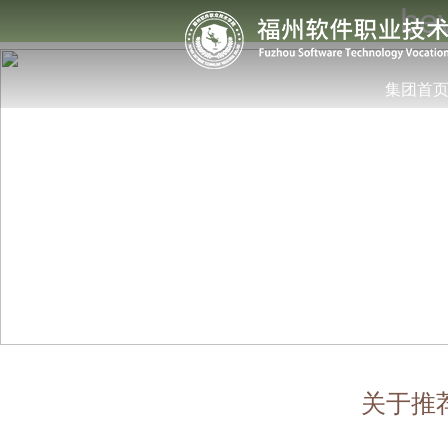
b
集团首
关于推