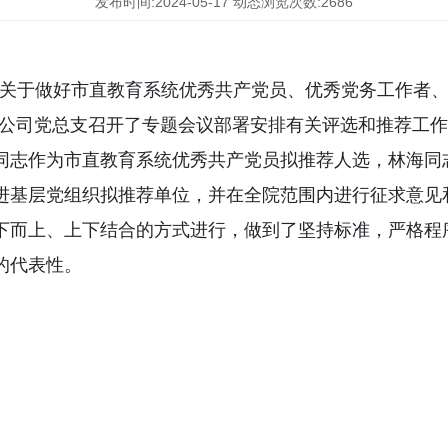
发布时间:2024-05-17
动态浏览次数:2686
关于做好市直教育系统优秀共产党员、优秀党务工作者
公司党总支召开了专题会议部署安排有关评选和推荐工作
同志作为市直教育系统优秀共产党员拟推荐人选，林海同
进基层党组织拟推荐单位，并在全院范围内进行征求意见
下而上、上下结合的方式进行，做到了坚持标准，严格程
的代表性。