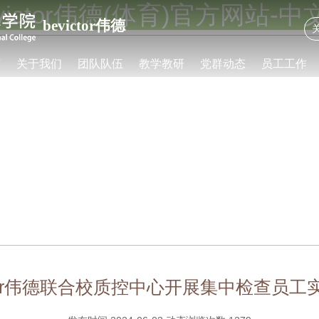
evictor伟德(体育)官方网站-中
bevictor伟德
页
关于我们
团队队伍
教学教研
党群动态
员工工作
ictor伟德联合校质控中心开展集中检查员工