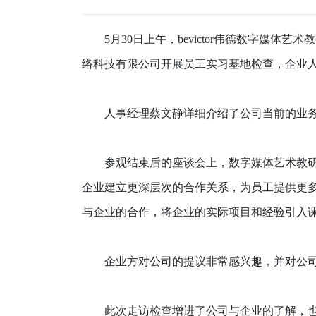
5月30日
上午
，bevictor伟德
数字媒体艺术教
络科技有限公司
开展员工实习基地检查，企业
人事经理蔡文
静
详细介绍了公司当前的业
参观
结束
后的座谈会上，
数字媒体艺术教
企业建立更深层次的合作关系，为员工提供更
与
企业
的合作，将企业的实际项目和经验引入
企业方
对公司的提议非常感兴趣，并对公
此次走访
检查
增进了公司与
企业
的了解，