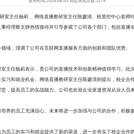
发布时间:2024-06-03
动态浏览次数:1279
研室主任杨莉
、网络直播教研室主任陈媛清、校质控中心老师
人事经理蔡文静
热情接待并引导参观了公司
各个部门
，包括
直播
务领域，强调了公司在互联网
直播
服务方面的创新和
团队
优势。
研室主任杨莉
表示，
贵公司
的
直播技术
和创新精神值得学习。此
多实习和就业机会。
网络直播教研室主任陈媛清
则提出，校企合
课堂，提高员工的实战能力。公司也欢迎企业派遣资深从业人员
司培养的员工充满信心。未来将进一步加强与公司的合作，积极
也为员工的实习和就业提供了新的渠道，进一步夯实了校企合作