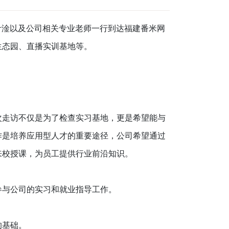
叶淦以及公司相关专业老师
一行到达
福建
番米网
生态园
、
直播实训基地等
。
次走访不仅是为了
检查实习基地
，更是希望能与
作是培养应用型人才的重要途径
，
公司希望通过
来校授课，为员工提供行业前沿知识
。
参与公司的实习和就业指导工作
。
的基础。